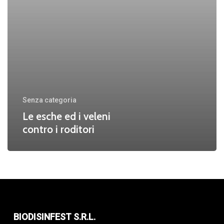
i
roditori
Senza categoria
Le esche ed i veleni
contro i roditori
BIODISINFEST S.R.L.