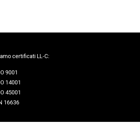
iamo certificati LL-C:
SO 9001
SO 14001
SO 45001
N 16636