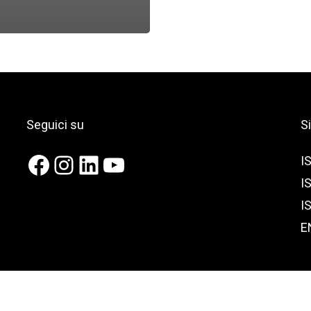
Seguici su
S
Facebook
Instagram
LinkedIn
YouTube
I
I
I
E